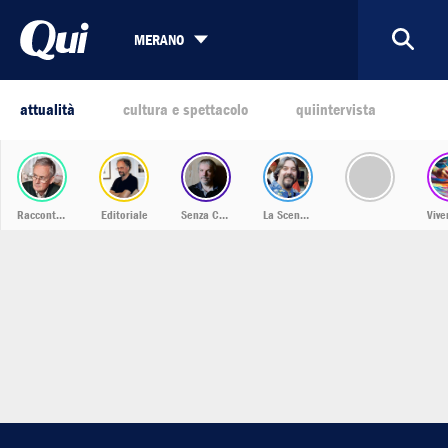
MERANO
attualità
cultura e spettacolo
quiintervista
Racconti dalla Bassa
Editoriale
Senza Confini
La Scena Musicale