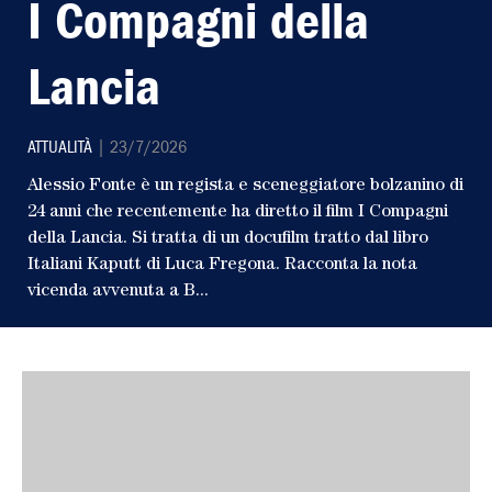
I Compagni della
Lancia
ATTUALITÀ
| 23/7/2026
Alessio Fonte è un regista e sceneggiatore bolzanino di
24 anni che recentemente ha diretto il film I Compagni
LEGGI L'ULTIMO
della Lancia. Si tratta di un docufilm tratto dal libro
Italiani Kaputt di Luca Fregona. Racconta la nota
SCRIVI AL
vicenda avvenuta a B...
ABBONATI AL