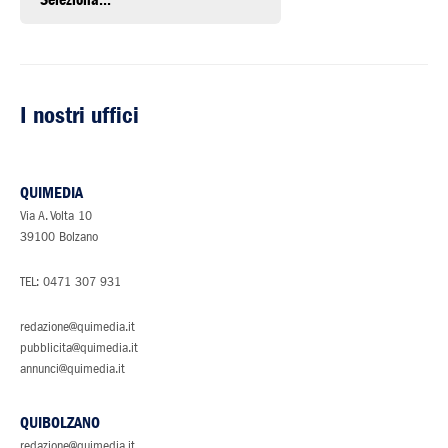
I nostri uffici
QUIMEDIA
LEGGI L'ULTIMO
Via A. Volta 10
39100 Bolzano
SCRIVI AL
TEL:
0471 307 931
ABBONATI AL
redazione@quimedia.it
pubblicita@quimedia.it
annunci@quimedia.it
QUIBOLZANO
redazione@quimedia.it