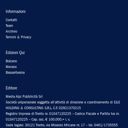
Informazioni
Contatti
Team
Archivio
Termini & Privacy
Edizioni Qui
Bolzano
Merano
BassaAtesina
Editore
Media Alpi Pubblicità Srl
Società unipersonale soggetta all’attività di direzione e coordinamento di E&E
HOLDING & CONSULTING S.R.L. C.F. 02921370215
Registro Imprese di Trento nr. 01847120225 – Codice Fiscale e Partita Iva nr.
01847120225 – Cap. soc. € 100.000.= i. v.
Sede legale: 38121 Trento, via Missioni Africane nr. 17 – tel. 0461/1735555