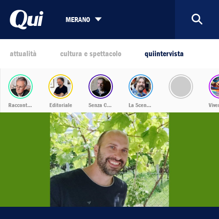
MERANO
attualità
cultura e spettacolo
quiintervista
Racconti dalla Bassa
Editoriale
Senza Confini
La Scena Musicale