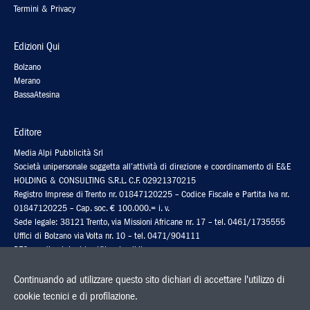
Termini & Privacy
Edizioni Qui
Bolzano
Merano
BassaAtesina
Editore
Media Alpi Pubblicità Srl
Società unipersonale soggetta all’attività di direzione e coordinamento di E&E
HOLDING & CONSULTING S.R.L. C.F. 02921370215
Registro Imprese di Trento nr. 01847120225 – Codice Fiscale e Partita Iva nr.
01847120225 – Cap. soc. € 100.000.= i. v.
Sede legale: 38121 Trento, via Missioni Africane nr. 17 – tel. 0461/1735555
Uffici di Bolzano via Volta nr. 10 – tel. 0471/904111
PEC: media-alpipubb.srl@legalmail.it
Codice fatturazione elettronica: 5RUO82D
Continuando ad utilizzare questo sito dichiari di accettare l'utilizzo di
cookie tecnici e di profilazione.
Stampa