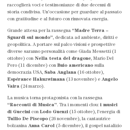
raccoglierà voci e testimonianze di due decenni di
storia condivisa. Un’occasione per guardare al passato
con gratitudine e al futuro con rinnovata energia.
Grande attesa per la rassegna
“Madre Terra –
Sguardi sul mondo”
, dedicata ad ambiente, diritti e
geopolitica. A portare sul palco visioni e prospettive
diverse saranno personalità come Giada Messetti (1
ottobre) con
Nella testa del dragone
, Mario Del
Pero (11 dicembre) con
Buio americano
sulla
democrazia USA,
Saba Anglana
(16 ottobre),
Espérance Hakuzwimana
(13 novembre) e
Angelo
Vaira
(24 marzo).
La musica torna protagonista con la rassegna
“Racconti di Musica”
. Tra i momenti clou:
i musici
di Guccini
con
Lodo Guenzi
(15 ottobre), l’energia di
Tullio De Piscopo
(26 novembre), la cantautrice
bolzanina
Anna Carol
(5 dicembre), il gospel natalizio