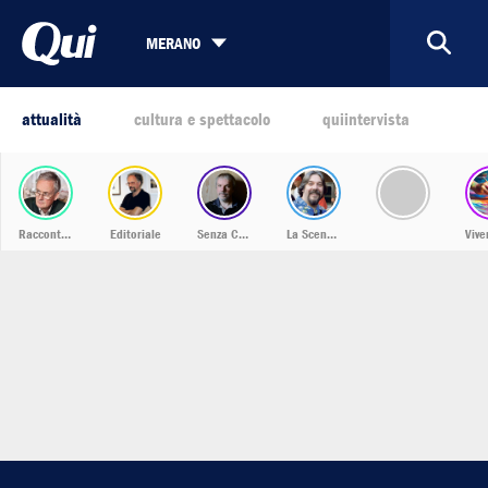
MERANO
attualità
cultura e spettacolo
quiintervista
Racconti dalla Bassa
Editoriale
Senza Confini
La Scena Musicale