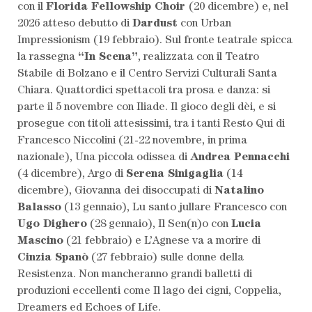
con il
Florida Fellowship Choir
(20 dicembre) e, nel
2026 atteso debutto di
Dardust
con Urban
Impressionism (19 febbraio). Sul fronte teatrale spicca
la rassegna
“In Scena”
, realizzata con il Teatro
Stabile di Bolzano e il Centro Servizi Culturali Santa
Chiara. Quattordici spettacoli tra prosa e danza: si
parte il 5 novembre con Iliade. Il gioco degli dèi, e si
prosegue con titoli attesissimi, tra i tanti Resto Qui di
Francesco Niccolini (21-22 novembre, in prima
nazionale), Una piccola odissea di
Andrea Pennacchi
(4 dicembre), Argo di
Serena Sinigaglia
(14
dicembre), Giovanna dei disoccupati di
Natalino
Balasso
(13 gennaio), Lu santo jullare Francesco con
Ugo Dighero
(28 gennaio), Il Sen(n)o con
Lucia
Mascino
(21 febbraio) e L’Agnese va a morire di
Cinzia Spanò
(27 febbraio) sulle donne della
Resistenza. Non mancheranno grandi balletti di
produzioni eccellenti come Il lago dei cigni, Coppelia,
Dreamers ed Echoes of Life.