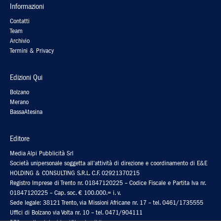
Informazioni
Contatti
Team
Archivio
Termini & Privacy
Edizioni Qui
Bolzano
Merano
BassaAtesina
Editore
Media Alpi Pubblicità Srl
Società unipersonale soggetta all’attività di direzione e coordinamento di E&E
HOLDING & CONSULTING S.R.L. C.F. 02921370215
Registro Imprese di Trento nr. 01847120225 – Codice Fiscale e Partita Iva nr.
01847120225 – Cap. soc. € 100.000.= i. v.
Sede legale: 38121 Trento, via Missioni Africane nr. 17 – tel. 0461/1735555
Uffici di Bolzano via Volta nr. 10 – tel. 0471/904111