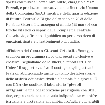
spettacoli musicali come Live Muse, omaggio a Max
Pezzali, e produzioni innovative come Bestiario Umano
della Compagnia SmArt vincitrice della quarta edizione
di Futura Festival e El giro del mondo en 79 dì delle
Feisbuc Sisters. La rassegna si chiude (29 marzo) con
Finché vita non ci separi della Compagnia Teatrale
Castelrotto, offrendo al pubblico un percorso ricco di
emozioni, risate e intrattenimento di qualità.
All’interno del
Centro Giovani Cristallo Young
, si
sviluppa un programma ricco di proposte inclusive e
creative. Segnaliamo delle sinergie importanti. Con
Unicef
il rapporto va oltre il sostegno agli spettacoli
teatrali, abbracciando anche il mondo dei laboratori e
delle attività educative rivolte a bambini/e e giovani. E
con
CNA
che sostiene il laboratorio
“piccoli
artigiani”
e una collaborazione prestigiosa con Still I
rise, organizzazione umanitaria indipendente che offre
istruzione e protezione ai bambini profughi e vulnerabili