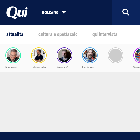
BOLZANO
attualità
cultura e spettacolo
quiintervista
Racconti dalla Bassa
Editoriale
Senza Confini
La Scena Musicale