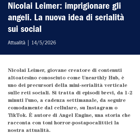
Nicolai Leimer: imprigionare gli
angeli. La nuova idea di serialità
sui social
Attualità
| 14/5/2026
LEGGI L'ULTIMO
Nicolai Leimer, giovane creatore di contenuti
altoatesino conosciuto come Unearthly Hub, è
SCRIVI AL
uno dei precursori della mini-serialità verticale
sulle reti sociali. Si tratta di episodi brevi, da 1-2
ABBONATI AL
minuti l’uno, a cadenza settimanale, da seguire
comodamente dal cellulare, su Instagram o
TikTok. È autore di Angel Engine, una storia che
racconta con toni horror-postapocalittici la
nostra attualità.