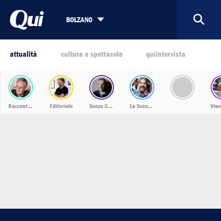
BOLZANO
attualità
cultura e spettacolo
quiintervista
Racconti dalla Bassa
Editoriale
Senza Confini
La Scena Musicale