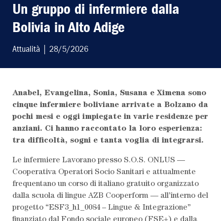
Un gruppo di infermiere dalla
Bolivia in Alto Adige
Attualità
| 28/5/2026
Anabel, Evangelina, Sonia, Susana e Ximena sono
LEGGI L'ULTIMO
cinque infermiere boliviane arrivate a Bolzano da
pochi mesi e oggi impiegate in varie residenze per
SCRIVI AL
anziani. Ci hanno raccontato la loro esperienza:
tra difficoltà, sogni e tanta voglia di integrarsi.
ABBONATI AL
Le infermiere Lavorano presso S.O.S. ONLUS —
Cooperativa Operatori Socio Sanitari e attualmente
frequentano un corso di italiano gratuito organizzato
dalla scuola di lingue AZB Cooperform — all’interno del
progetto “ESF3_h1_0084 – Lingue & Integrazione”
finanziato dal Fondo sociale europeo (FSE+) e dalla