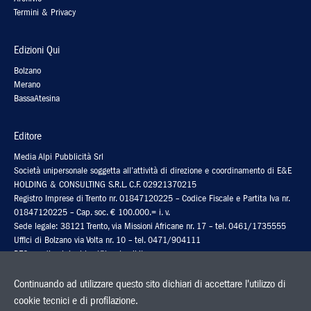
Termini & Privacy
Edizioni Qui
Bolzano
Merano
BassaAtesina
Editore
Media Alpi Pubblicità Srl
Società unipersonale soggetta all’attività di direzione e coordinamento di E&E
HOLDING & CONSULTING S.R.L. C.F. 02921370215
Registro Imprese di Trento nr. 01847120225 – Codice Fiscale e Partita Iva nr.
01847120225 – Cap. soc. € 100.000.= i. v.
Sede legale: 38121 Trento, via Missioni Africane nr. 17 – tel. 0461/1735555
Uffici di Bolzano via Volta nr. 10 – tel. 0471/904111
PEC: media-alpipubb.srl@legalmail.it
Codice fatturazione elettronica: 5RUO82D
Continuando ad utilizzare questo sito dichiari di accettare l'utilizzo di
cookie tecnici e di profilazione.
Stampa