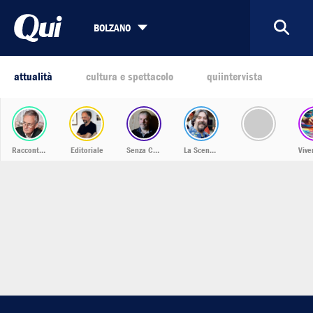
BOLZANO
attualità
cultura e spettacolo
quiintervista
Racconti dalla Bassa
Editoriale
Senza Confini
La Scena Musicale