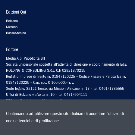
Edizioni Qui
Bolzano
Merano
BassaAtesina
Editore
Media Alpi Pubblicità Srl
Società unipersonale soggetta all’attività di direzione e coordinamento di E&E
HOLDING & CONSULTING S.R.L. C.F. 02921370215
Registro Imprese di Trento nr. 01847120225 – Codice Fiscale e Partita Iva nr.
01847120225 – Cap. soc. € 100.000.= i. v.
Sede legale: 38121 Trento, via Missioni Africane nr. 17 – tel. 0461/1735555
Uffici di Bolzano via Volta nr. 10 – tel. 0471/904111
PEC: media-alpipubb.srl@legalmail.it
Codice fatturazione elettronica: 5RUO82D
Continuando ad utilizzare questo sito dichiari di accettare l'utilizzo di
cookie tecnici e di profilazione.
Stampa
Athesia Druck srl