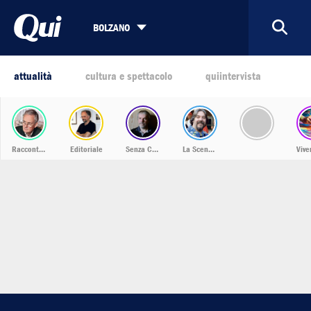
BOLZANO
attualità
cultura e spettacolo
quiintervista
Racconti dalla Bassa
Editoriale
Senza Confini
La Scena Musicale