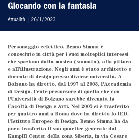
Giocando con la fantasia
Attualità
| 26/1/2023
Personaggio eclettico, Benno Simma è
conosciuto in città per i suoi molteplici interessi
LEGGI L'ULTIMO
che spaziano dalla musica (suonata), alla pittura
e all’illustrazione. Negli anni è stato architetto e
docente di design presso diverse università. A
SCRIVI AL
Bolzano ha diretto, dal 1997 al 2003, l’Accademia
di Design, l’ente precursore di quella che con
ABBONATI AL
l’Università di Bolzano sarebbe divenuta la
Facoltà di Design e Arti. Nel 2005 si è trasferito
per quattro anni a Roma dove ha diretto lo IED,
l’Istituto Europeo di Design. Benno Simma ha da
poco trasferito il suo quartier generale dal
Kampill Center della zona Siberia, in via Cesare