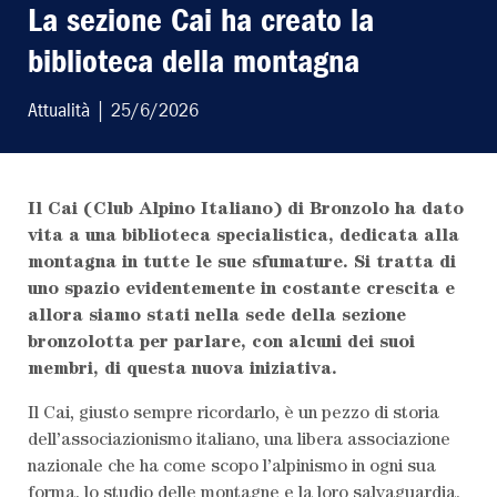
La sezione Cai ha creato la
biblioteca della montagna
Attualità
| 25/6/2026
Il Cai (Club Alpino Italiano) di Bronzolo ha dato
LEGGI L'ULTIMO
vita a una biblioteca specialistica, dedicata alla
montagna in tutte le sue sfumature. Si tratta di
SCRIVI AL
uno spazio evidentemente in costante crescita e
allora siamo stati nella sede della sezione
bronzolotta per parlare, con alcuni dei suoi
ABBONATI AL
membri, di questa nuova iniziativa.
Il Cai, giusto sempre ricordarlo, è un pezzo di storia
dell’associazionismo italiano, una libera associazione
nazionale che ha come scopo l’alpinismo in ogni sua
forma, lo studio delle montagne e la loro salvaguardia.