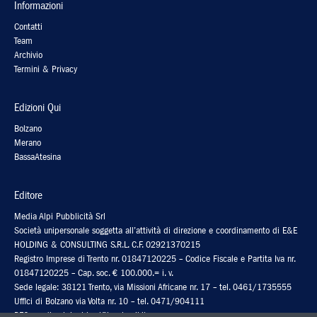
Informazioni
Contatti
Team
Archivio
Termini & Privacy
Edizioni Qui
Bolzano
Merano
BassaAtesina
Editore
Media Alpi Pubblicità Srl
Società unipersonale soggetta all’attività di direzione e coordinamento di E&E
HOLDING & CONSULTING S.R.L. C.F. 02921370215
Registro Imprese di Trento nr. 01847120225 – Codice Fiscale e Partita Iva nr.
01847120225 – Cap. soc. € 100.000.= i. v.
Sede legale: 38121 Trento, via Missioni Africane nr. 17 – tel. 0461/1735555
Uffici di Bolzano via Volta nr. 10 – tel. 0471/904111
PEC: media-alpipubb.srl@legalmail.it