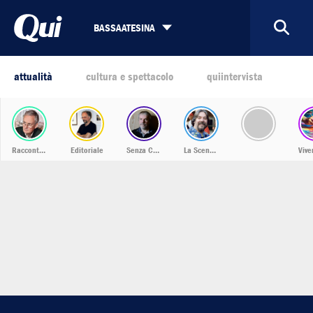
BASSAATESINA
attualità
cultura e spettacolo
quiintervista
Racconti dalla Bassa
Editoriale
Senza Confini
La Scena Musicale