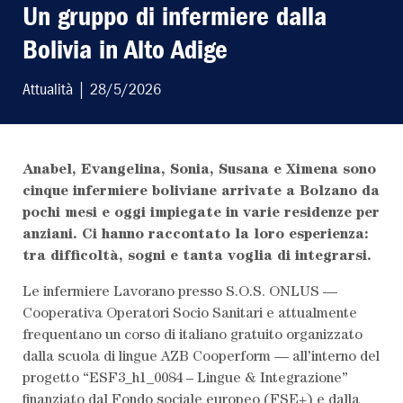
Un gruppo di infermiere dalla
Bolivia in Alto Adige
Attualità
| 28/5/2026
Anabel, Evangelina, Sonia, Susana e Ximena sono
LEGGI L'ULTIMO
cinque infermiere boliviane arrivate a Bolzano da
pochi mesi e oggi impiegate in varie residenze per
SCRIVI AL
anziani. Ci hanno raccontato la loro esperienza:
tra difficoltà, sogni e tanta voglia di integrarsi.
ABBONATI AL
Le infermiere Lavorano presso S.O.S. ONLUS —
Cooperativa Operatori Socio Sanitari e attualmente
frequentano un corso di italiano gratuito organizzato
dalla scuola di lingue AZB Cooperform — all’interno del
progetto “ESF3_h1_0084 – Lingue & Integrazione”
finanziato dal Fondo sociale europeo (FSE+) e dalla