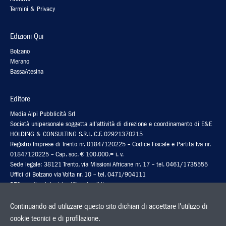
Termini & Privacy
Edizioni Qui
Bolzano
Merano
BassaAtesina
Editore
Media Alpi Pubblicità Srl
Società unipersonale soggetta all’attività di direzione e coordinamento di E&E
HOLDING & CONSULTING S.R.L. C.F. 02921370215
Registro Imprese di Trento nr. 01847120225 – Codice Fiscale e Partita Iva nr.
01847120225 – Cap. soc. € 100.000.= i. v.
Sede legale: 38121 Trento, via Missioni Africane nr. 17 – tel. 0461/1735555
Uffici di Bolzano via Volta nr. 10 – tel. 0471/904111
PEC: media-alpipubb.srl@legalmail.it
Codice fatturazione elettronica: 5RUO82D
Continuando ad utilizzare questo sito dichiari di accettare l'utilizzo di
cookie tecnici e di profilazione.
Stampa