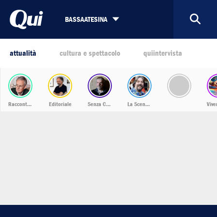
BASSAATESINA
attualità
cultura e spettacolo
quiintervista
Racconti dalla Bassa
Editoriale
Senza Confini
La Scena Musicale