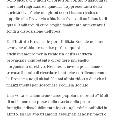
Sono sicuro che molti di voi lettori vorranno associarsi
a me, nel ringraziare i quindici “rappresentanti della
società civile” che nei giorni scorsi hanno rivolto un
appello alla Provincia affinché a fronte di un bilancio di
quasi 9 miliardi di euro, voglia finalmente aumentare i
fondi a disposizione dell’Ipes.
Dell’Istituto Provinciale per l’Edilizia Sociale nei mesi
scorsi ne abbiamo sentito parlare quasi
LEGGI L'ULTIMO
esclusivamente per la richiesta dell’assessora
provinciale competente di rendere più snello
SCRIVI AL
l’organismo direttivo. Nei media invece pochi hanno
trovato il modo di ricordare i dati che certificano come
la Provincia negli ultimi 20 anni abbia ridotto di molto i
ABBONATI AL
finanziamenti per sostenere l’edilizia sociale.
Una volta si chiamavano case popolari, ricordate? Molti
di noi hanno una parte della storia della propria
famiglia indissolubilmente legata agli edifici pubblici in
affitto. Erano appartamenti assegnati ai nostri padri e