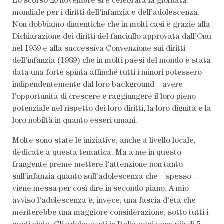
Lo scorso 20 novembre si è celebrata la giornata
mondiale per i diritti dell’infanzia e dell’adolescenza.
Non dobbiamo dimentiche che in molti casi è grazie alla
Dichiarazione dei diritti del fanciullo approvata dall’Onu
nel 1959 e alla successiva Convenzione sui diritti
dell’infanzia (1989) che in molti paesi del mondo è stata
data una forte spinta affinché tutti i minori potessero –
indipendentemente dal loro background – avere
l’opportunità di crescere e raggiungere il loro pieno
LEGGI L'ULTIMO
potenziale nel rispetto dei loro diritti, la loro dignità e la
loro nobiltà in quanto esseri umani.
SCRIVI AL
Molte sono state le iniziative, anche a livello locale,
dedicate a questa tematica. Ma a me in questo
ABBONATI AL
frangente preme mettere l’attenzione non tanto
sull’infanzia quanto sull’adolescenza che – spesso –
viene messa per così dire in secondo piano. A mio
avviso l’adolescenza è, invece, una fascia d’età che
meriterebbe una maggiore considerazione, sotto tutti i